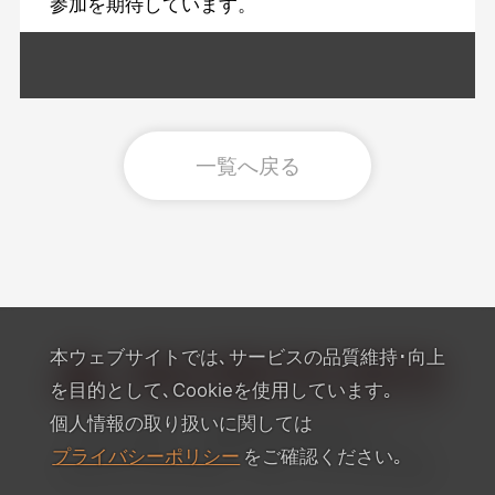
参加を期待しています。
一覧へ戻る
本ウェブサイトでは､サービスの品質維持･向上
を目的として､Cookieを使用しています｡
個人情報の取り扱いに関しては
〒665-0805 兵庫県宝塚市雲雀丘4-2-1
プライバシーポリシー
をご確認ください｡
TEL:072-759-1300 FAX：072-755-4610