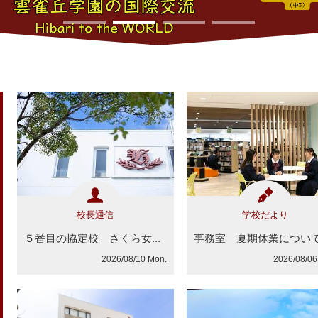
1
2
3
4
校長通信
学校だより
５番目の協定校 さくら女...
事務室 夏期休業につい
2026/08/10 Mon.
2026/08/06