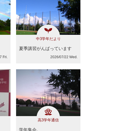
中3学年だより
夏季講習がんばっています
 Fri.
2026/07/22 Wed.
高3学年通信
学年集会.