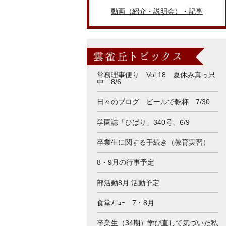
動画（紹介・説明会）・記事
常務理事便り Vol.18 夏休み真っ只
中 8/6
日々のブログ ビールで乾杯 7/30
学園誌「ひばり」340号、6/9
卒業生に関する手続き（教育実習）
8・9月の行事予定
部活動8月 活動予定
食堂ﾒﾆｭｰ 7・8月
卒業生（34期）学び直して気づいた私