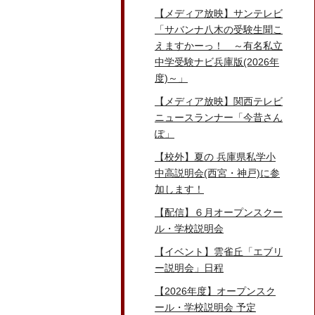
【メディア放映】サンテレビ
「サバンナ八木の受験生聞こ
えますかーっ！ ～有名私立
中学受験ナビ兵庫版(2026年
度)～」
【メディア放映】関西テレビ
ニュースランナー「今昔さん
ぽ」
【校外】夏の 兵庫県私学小
中高説明会(西宮・神戸)に参
加します！
【配信】６月オープンスクー
ル・学校説明会
【イベント】雲雀丘「エブリ
ー説明会」日程
【2026年度】オープンスク
ール・学校説明会 予定