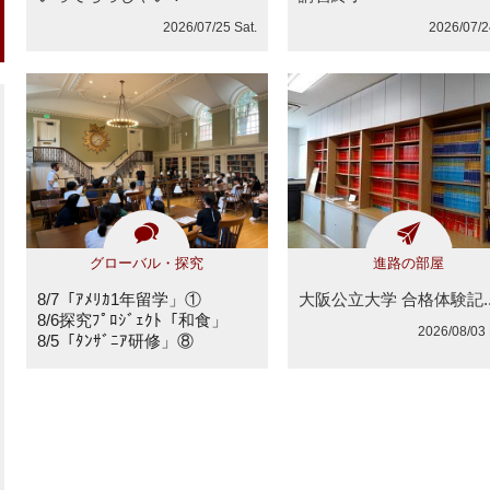
2026/07/25 Sat.
2026/07/24
グローバル・探究
進路の部屋
大阪公立大学 合格体験記..
8/7「ｱﾒﾘｶ1年留学」①
8/6探究ﾌﾟﾛｼﾞｪｸﾄ「和食」
2026/08/03
8/5「ﾀﾝｻﾞﾆｱ研修」⑧