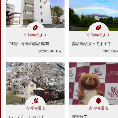
中1学年だより
中2学年だより
74期生青春の部活編08
部活動頑張ってます⑦
2026/08/04 Tue.
2026/08/07
高1学年通信
高2学年通信
いってらっしゃい！
講習終了