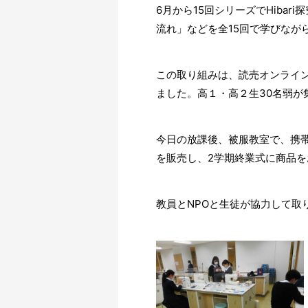
6月から15回シリーズでHib
流れ」などを全15回で学びなが
この取り組みは、読売オンライ
ました。
高１・高２生30名弱が
今日の放課後、被服教室で、携
を販売し、2学期終業式に商品
教員とNPOと生徒が協力して取