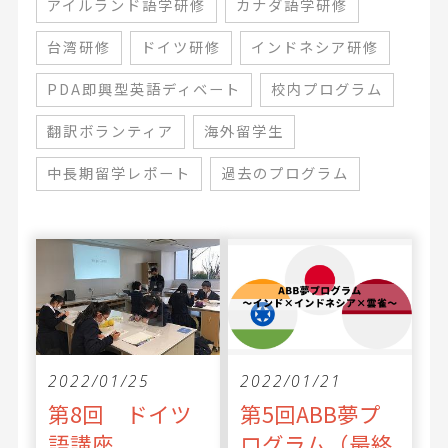
アイルランド語学研修
カナダ語学研修
台湾研修
ドイツ研修
インドネシア研修
PDA即興型英語ディベート
校内プログラム
翻訳ボランティア
海外留学生
中長期留学レポート
過去のプログラム
2022/01/25
2022/01/21
第8回 ドイツ
第5回ABB夢プ
語講座
ログラム（最終