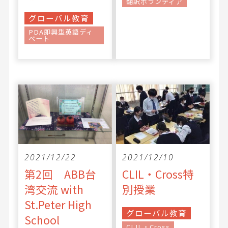
翻訳ボランティア
グローバル教育
PDA即興型英語ディ
ベート
2021/12/22
2021/12/10
第2回 ABB台
CLIL・Cross特
湾交流 with
別授業
St.Peter High
グローバル教育
School
CLIL・Cross