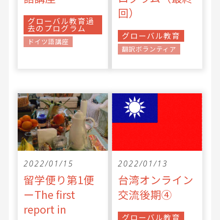
回）
グローバル教育過
去のプログラム
グローバル教育
ドイツ語講座
翻訳ボランティア
2022/01/15
2022/01/13
留学便り第1便
台湾オンライン
ーThe first
交流後期④
report in
グローバル教育