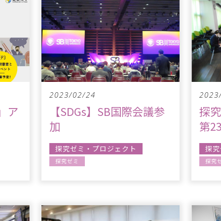
2023/02/24
2023
」ア
【SDGs】SB国際会議参
探
加
第2
探究ゼミ・プロジェクト
探究
探究ゼミ
探究