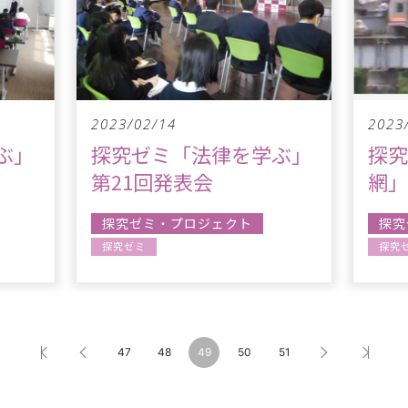
2023/02/14
2023
ぶ」
探究ゼミ「法律を学ぶ」
探
第21回発表会
網」
探究ゼミ・プロジェクト
探究
探究ゼミ
探究
47
48
49
50
51