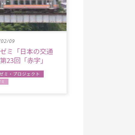
/02/09
究ゼミ「日本の交通
第23回「赤字」
ゼミ・プロジェクト
ゼミ