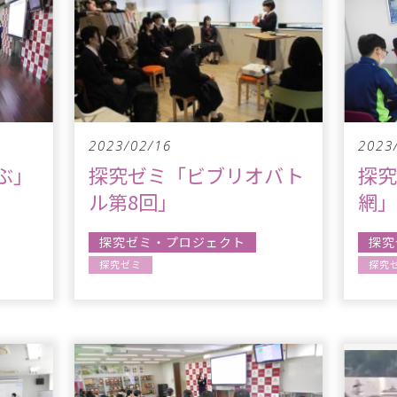
2023/02/16
2023
ぶ」
探究ゼミ「ビブリオバト
探
ル第8回」
網」
探究ゼミ・プロジェクト
探究
探究ゼミ
探究