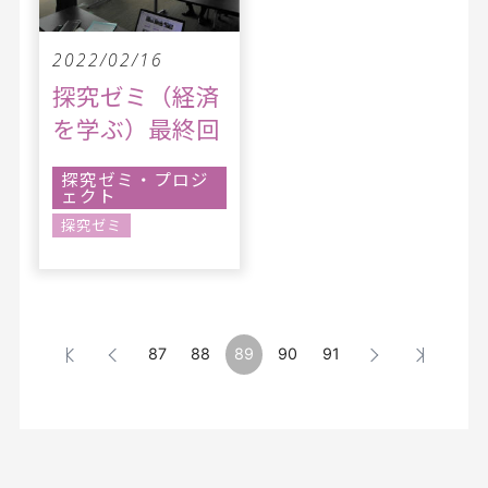
2022/02/16
探究ゼミ（経済
を学ぶ）最終回
探究ゼミ・プロジ
ェクト
探究ゼミ
87
88
89
90
91