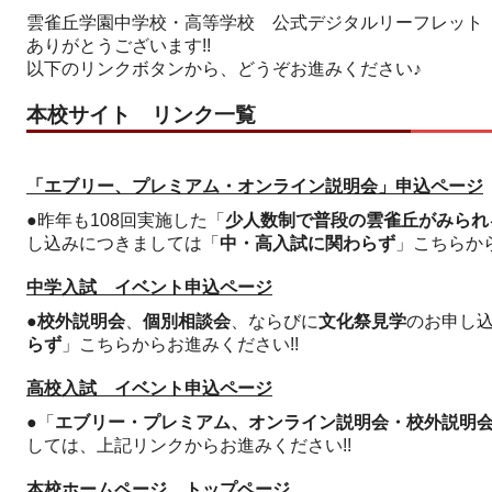
雲雀丘学園中学校・高等学校 公式デジタルリーフレット「HI
ありがとうございます!!
以下のリンクボタンから、どうぞお進みください♪
本校サイト リンク一覧
「エブリー、プレミアム・オンライン説明会」申込ページ
●昨年も108回実施した「
少人数制で普段の雲雀丘がみられ
し込みにつきましては「
中・高入試に関わらず
」こちらから
中学入試 イベント申込ページ
●
校外説明会
、
個別相談会
、ならびに
文化祭見学
のお申し
らず
」こちらからお進みください!!
高校入試 イベント申込ページ
●「
エブリー・プレミアム、オンライン説明会・校外説明
しては、上記リンクからお進みください!!
本校ホームページ トップページ