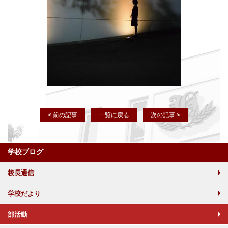
< 前の記事
一覧に戻る
次の記事 >
学校ブログ
校長通信
学校だより
部活動