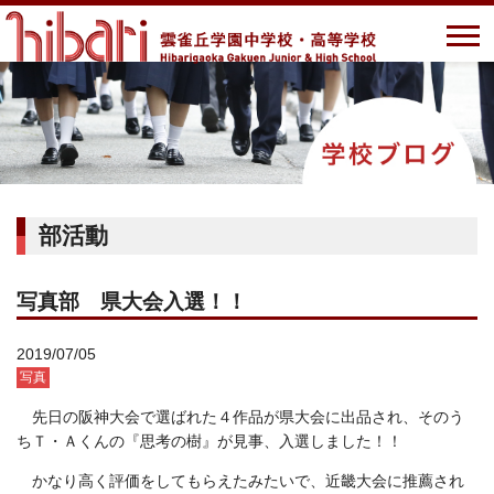
部活動
写真部 県大会入選！！
2019/07/05
写真
先日の阪神大会で選ばれた４作品が県大会に出品され、そのう
ちＴ・Ａくんの『思考の樹』が見事、入選しました！！
かなり高く評価をしてもらえたみたいで、近畿大会に推薦され