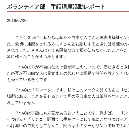
ボランティア部 手話講座活動レポート
2019/07/25
７月１２日に、私たちは耳が不自由なＡさんと障害者福祉セン
た。最初に通翻をされる方にＡさんとお話しするときには通翻の方
されました。Ａさんはとても陽気な方で私が知らなかったことをた
象に残ったことが４つあります。
１つめは耳が不自由な人は音が聞こえないので、朝起きるとき
ため耳が不自由な人は目覚ましの代わりに振動で時間を教えてくれ
も売っているそうです。
２つめは「耳マーク」です。私はこのマークを見てもあまりピ
場所にあり、これを見せることで耳の不自由な人は筆談をすること
及していません。
３つめは手話にも方言があるということです。例えば、「リン
っつけると「リンゴ」関西では手をグーにして腕にこすりつけると
ぺは赤いので丸くしてりんご、関西は手のグーがリンゴで服でふい