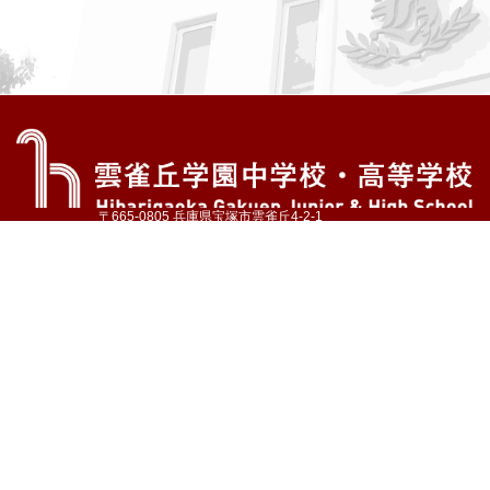
〒665-0805 兵庫県宝塚市雲雀丘4-2-1
TEL:072-759-1300 FAX:072-755-4610
公式Instagram
公式LINE
アクセス
資料請求
学校案内
教育内容・進路
学園生活
入試情報
各種手続
お問い合わせ
サイトマップ
採用情報
いじめ防止基本方針
プライバシーポリシー
© Hibarigaoka Gakuen Junior & Senior High School
学校法人 雲雀丘学園
学園小学校
学園幼稚園
中山台幼稚園