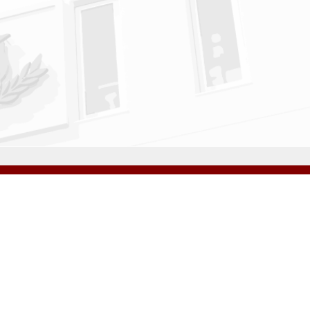
アクセス
資料請求
サイトマップ
採用情報
いじめ防止基本方針
プライバシーポリシー
ibarigaoka Gakuen Junior & Senior High School
同窓会 告天子の会
協定校 ドイツ・ヘルバルト