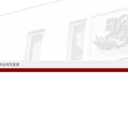
田合同写真展
公式Instagram
公式LINE
学校案内
教育内容・進路
学園生活
入試情報
各種手続
お問い合わせ
© H
学校法人 雲雀丘学園
学園小学校
学園幼稚園
中山台幼稚園