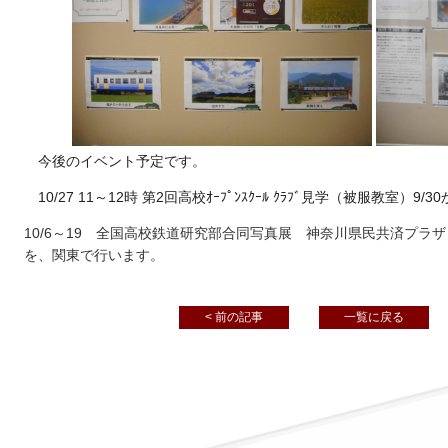
今後のイベント予定です。
10/27 11～12時 第2回高校ｵｰﾌﾟﾝｽｸｰﾙ ｸﾗﾌﾞ見学（被服教室）9/
10/6～19 全国高校鉄道研究部合同写真展 神奈川県民共済プラ
を、関東で行います。
< 前の記事
一覧に戻る