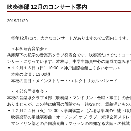
吹奏楽部 12月のコンサート案内
2019/11/29
毎年12月には、大きなコンサートがありますのでご案内します。
＜私学連合音楽会＞
兵庫県下の私学の音楽系クラブ発表会です。吹奏楽だけでなくコー
ンサートになっています。本校は、中学生部員中心の編成で臨みま
▼１２月１５日（日）10:00 ＜神戸国際会館こくさいホール＞
本校の出演：13:00頃
本校の曲目：メインストリート･エレクトリカル･パレード
＜４部合同演奏会＞
本校の音楽系クラブ４部（吹奏楽・マンドリン・合唱・箏曲）の合
ありませんが、この時は練習の段階から一緒なので、意義深いもの
▼１２月２４日（火）12:30 ＜学園講堂＞（入場は学園の生徒・
吹奏楽部の単独演奏曲：オーメンズ･オブ･ラブ、米津玄師メドレ
マンドリン部との合同演奏曲：マゼランの未知なる大陸への挑戦