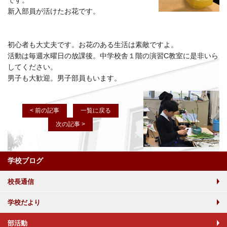
です。
新入部員が活けたお花です。
初心者も大丈夫です。お花のある生活は素敵ですよ。
活動は毎週水曜日の放課後。中学校舎１階の演習C教室に是非いら
してください。
男子も大歓迎。男子部員もいます。
< 前の記事
一覧に戻る
次の記事 >
学校ブログ
校長通信
学校だより
部活動