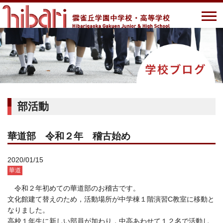
部活動
華道部 令和２年 稽古始め
2020/01/15
華道
令和２年初めての華道部のお稽古です。
文化館建て替えのため，活動場所が中学棟１階演習C教室に移動と
なりました。
高校１年生に新しい部員が加わり，中高あわせて１２名で活動し