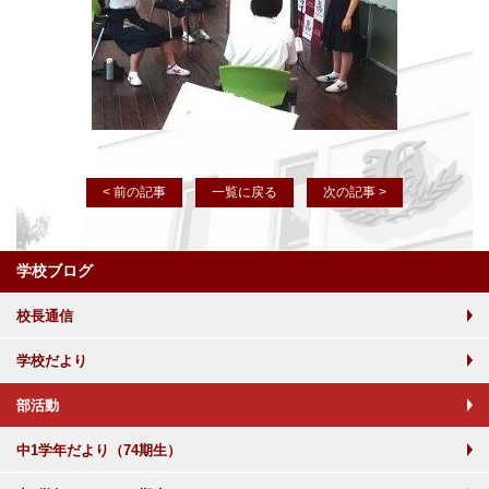
< 前の記事
一覧に戻る
次の記事 >
学校ブログ
校長通信
学校だより
部活動
中1学年だより（74期生）