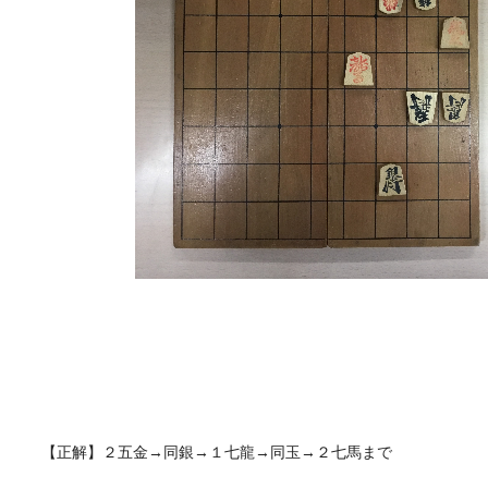
【正解】２五金→同銀→１七龍→同玉→２七馬まで