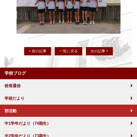
< 前の記事
一覧に戻る
次の記事 >
学校ブログ
校長通信
学校だより
部活動
中1学年だより（74期生）
中2学年だより（73期生）