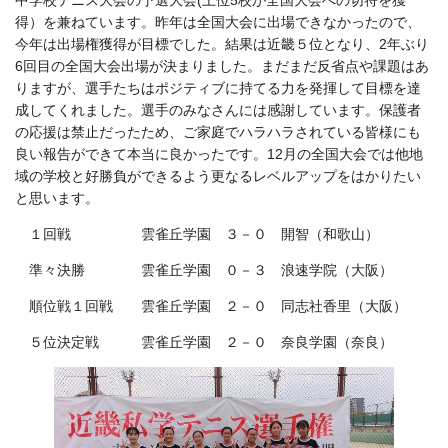
中学校テニス大会の予選大会(上位5校が全国大会への切符を獲
得）を兼ねています。昨年は全国大会に出場できなかったので、
今年は出場権獲得が目標でした。結果は近畿５位となり、2年ぶり
6回目の全国大会出場が決まりました。まだまだ反省点や課題はあ
りますが、選手たちはポジティブに持てる力を発揮して目標を達
成してくれました。選手のみなさんには感謝しています。保護者
の応援は禁止だったため、ご家庭でハラハラされている皆様にも
良い報告ができて本当に良かったです。12月の全国大会では他地
域の学校と好勝負ができるよう更なるレベルアップをはかりたい
と思います。
１回戦 雲雀丘学園 ３－０ 開智（和歌山）
準々決勝 雲雀丘学園 ０－３ 浪速学院（大阪）
順位戦１回戦 雲雀丘学園 ２－０ 同志社香里（大阪）
５位決定戦 雲雀丘学園 ２－０ 奈良学園（奈良）