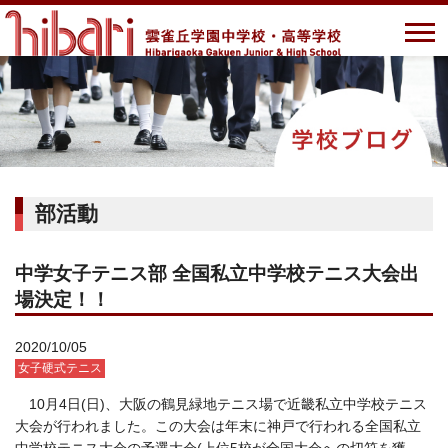
部活動
中学女子テニス部 全国私立中学校テニス大会出
場決定！！
2020/10/05
女子硬式テニス
10月4日(日)、大阪の鶴見緑地テニス場で近畿私立中学校テニス
大会が行われました。この大会は年末に神戸で行われる全国私立