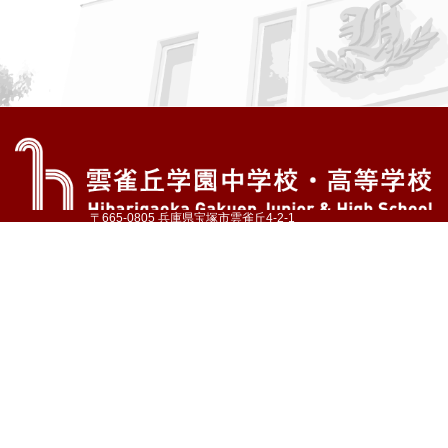
〒665-0805 兵庫県宝塚市雲雀丘4-2-1
TEL:072-759-1300 FAX:072-755-4610
公式Instagram
公式LINE
アクセス
資料請求
学校案内
教育内容・進路
学園生活
入試情報
各種手続
お問い合わせ
サイトマップ
採用情報
いじめ防止基本方針
プライバシーポリシー
© Hibarigaoka Gakuen Junior & Senior High School