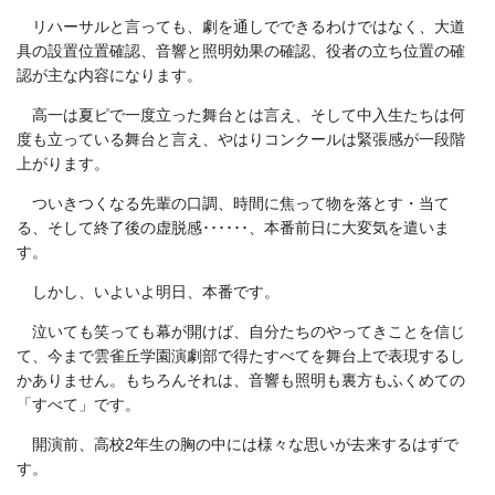
リハーサルと言っても、劇を通しでできるわけではなく、大道
具の設置位置確認、音響と照明効果の確認、役者の立ち位置の確
認が主な内容になります。
高一は夏ピで一度立った舞台とは言え、そして中入生たちは何
度も立っている舞台と言え、やはりコンクールは緊張感が一段階
上がります。
ついきつくなる先輩の口調、時間に焦って物を落とす・当て
る、そして終了後の虚脱感･･････、本番前日に大変気を遣いま
す。
しかし、いよいよ明日、本番です。
泣いても笑っても幕が開けば、自分たちのやってきことを信じ
て、今まで雲雀丘学園演劇部で得たすべてを舞台上で表現するし
かありません。もちろんそれは、音響も照明も裏方もふくめての
「すべて」です。
開演前、高校2年生の胸の中には様々な思いが去来するはずで
す。