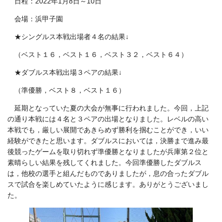
日程：2022年1月8日～10日
会場：浜甲子園
★シングルス本戦出場者４名の結果↓
（ベスト１６，ベスト１６，ベスト３２，ベスト６４）
★ダブルス本戦出場３ペアの結果↓
（準優勝，ベスト８，ベスト１６）
延期となっていた夏の大会が無事に行われました。今回，上記
の通り本戦には４名と３ペアの出場となりました。レベルの高い
本戦でも，厳しい展開であきらめず勝利を掴むことができ，いい
経験ができたと思います。ダブルスにおいては，決勝まで進み最
後競ったゲームを取り切れず準優勝となりましたが兵庫第２位と
素晴らしい結果を残してくれました。今回準優勝したダブルス
は，他校の選手と組んだものでありましたが，息の合ったダブル
スで試合を楽しめていたように感じます。ありがとうございまし
た。