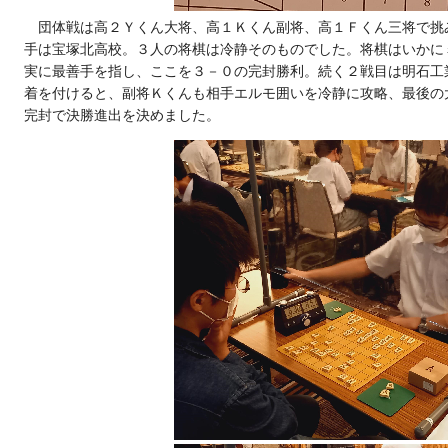
団体戦は高２Ｙくん大将、高１Ｋくん副将、高１Ｆくん三将で挑
手は宝塚北高校。３人の将棋は冷静そのものでした。将棋はいかに
実に最善手を指し、ここを３－０の完封勝利。続く２戦目は明石工
着を付けると、副将Ｋくんも相手エルモ囲いを冷静に攻略、最後の
完封で決勝進出を決めました。