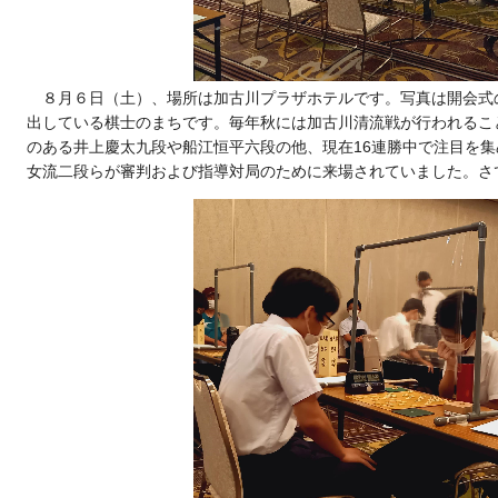
８月６日（土）、場所は加古川プラザホテルです。写真は開会式
出している棋士のまちです。毎年秋には加古川清流戦が行われるこ
のある井上慶太九段や船江恒平六段の他、現在16連勝中で注目を
女流二段らが審判および指導対局のために来場されていました。さ