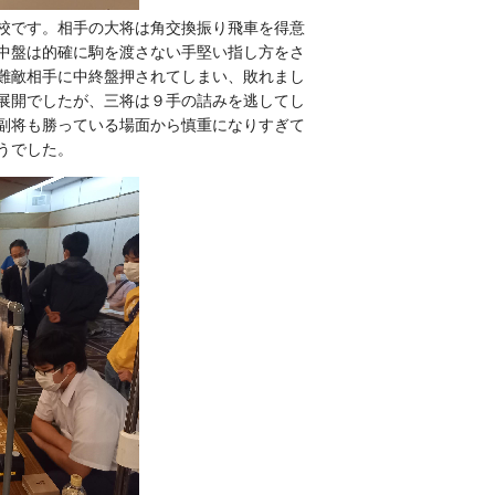
校です。相手の大将は角交換振り飛車を得意
中盤は的確に駒を渡さない手堅い指し方をさ
難敵相手に中終盤押されてしまい、敗れまし
展開でしたが、三将は９手の詰みを逃してし
副将も勝っている場面から慎重になりすぎて
うでした。