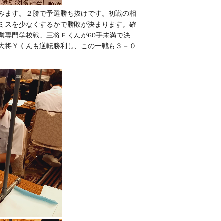
みます。２勝で予選勝ち抜けです。初戦の相
ミスを少なくするかで勝敗が決まります。確
業専門学校戦。三将Ｆくんが60手未満で決
大将Ｙくんも逆転勝利し、この一戦も３－０