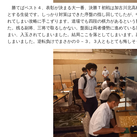
勝てばベスト４、表彰が決まる大一番、決勝Ｔ初戦は加古川北高
とする生徒です。しっかり対策はできた序盤の指し回しでしたが、
れてしまい攻略に手こずります。道場でも四段の棋力があるという
た。残る副将、三将で取るしかない。盤面は両者優勢に進めている
まい、入玉されてしまいました。結局ここを落としてしまいます。
しまいました。逆転負けでまさかの０－３。３人ともとても悔しそ