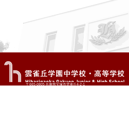
〒665-0805 兵庫県宝塚市雲雀丘4-2-1
TEL:072-759-1300 FAX:072-755-4610
公式Instagram
公式LINE
アクセス
資料請求
学校案内
教育内容・進路
学園生活
入試情報
各種手続