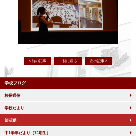
< 前の記事
一覧に戻る
次の記事 >
学校ブログ
校長通信
学校だより
部活動
中1学年だより（74期生）