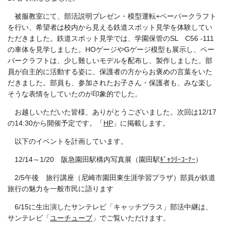
被服教室にて、部活説明プレゼン・模型運転+ペーパークラフト
を行い、希望者は校内から見える鉄道スポット見学を体験してい
ただきました。鉄道スポット見学では、学園保管のSL C56 -111
の車体を見学しました。HOゲージやGゲージ模型も展示し、ペー
パークラフトは、少し難しいモデルを配布し、製作しました。部
員が自主的に活動する姿に、保護者の方からお褒めの言葉をいた
だきました。部員も、参加されたお子さん・保護者も、みな楽し
そうな表情をしていたのが印象的でした。
お越しいただいた皆様、ありがとうございました。次回は12/17
の14:30から開催予定です。「
HP
」に掲載します。
以下のイベントを計画しています。
12/
1
4～1/20
阪急園田駅構内写真展（園田駅
ｷﾞｬﾗﾘｰｺｰﾅｰ
）
2/5午後 旅行講座（尼崎市園田東生涯学習プラザ）部員が鉄道
旅行の魅力を一般市民に語ります
6/15に生出演したサンテレビ「キャッチプラス」部活中継は、
サンテレビ「
ユーチューブ
」でご覧いただけます。