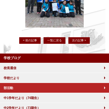
< 前の記事
一覧に戻る
次の記事 >
学校ブログ
校長通信
学校だより
部活動
中1学年だより（74期生）
中2学年だより（73期生）