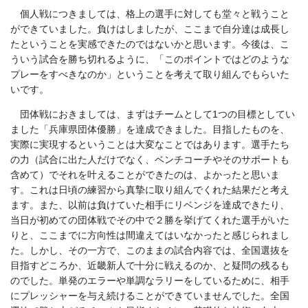
個人戦につきましては、格上の選手に対しても堂々と戦うこと
ができていました。負けはしましたが、ここまで自分達は成長し
たということを実感できたのではないかと思います。今後は、こ
ういう試合を勝ち切れるように、「このポイントではどのような
プレーをすべきなのか」ということを考えて取り組んでもらいた
いです。
団体戦におきましては、まずはチームとして1つの目標としてい
ました「兵庫県団体優勝」を達成できました。目指したものを、
実際に実現するということは大変なことではあります。選手たち
の力（試合に出た人だけでなく、ベンチコーチやそのサポートも
含めて）でそれを叶えることができたのは、よかったと思いま
す。これは日頃の練習から真摯に取り組んでくれた結果だと考え
ます。また、以前は負けていた相手にリベンジを達成できたり、
当日が初めての団体戦でその中で２勝を挙げてくれた選手がいた
りと、ここまでに方向性は間違えてはいなかったと感じられまし
た。しかし、その一方で、このままの試合内容では、全国選抜を
目指すどころか、近畿新人で十分に戦えるのか、と疑問の残るも
のでした。単発のエラーや単調なラリーをしているために、相手
にプレッシャーを与え続けることができていませんでした。全国