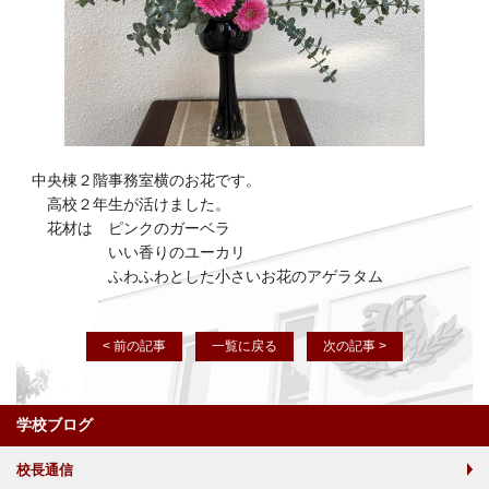
中央棟２階事務室横のお花です。
高校２年生が活けました。
花材は ピンクのガーベラ
いい香りのユーカリ
ふわふわとした小さいお花のアゲラタム
< 前の記事
一覧に戻る
次の記事 >
学校ブログ
校長通信