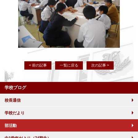
< 前の記事
一覧に戻る
次の記事 >
学校ブログ
校長通信
学校だより
部活動