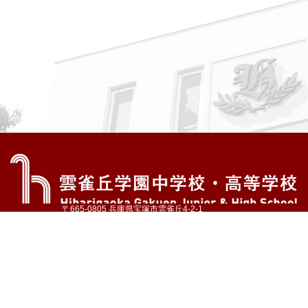
〒665-0805 兵庫県宝塚市雲雀丘4-2-1
TEL:072-759-1300 FAX:072-755-4610
公式Instagram
公式LINE
アクセス
資料請求
学校案内
教育内容・進路
学園生活
入試情報
各種手続