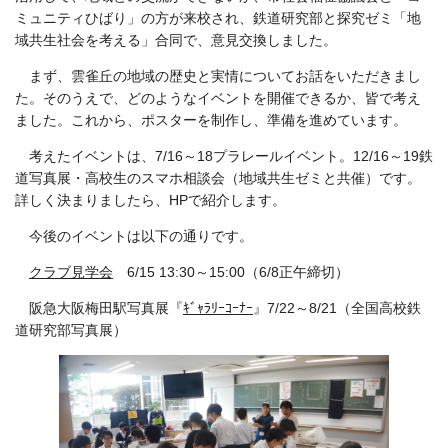
ミュニティひばり」の方が来校され、鉄道研究部と探究ゼミ「地
域共生社会を考える」合同で、意見交換しました。
まず、雲雀丘の地域の歴史と実情についてお話をいただきまし
た。そのうえで、どのようなイベントを開催できるか、皆で考え
ました。これから、ポスターを制作し、準備を進めています。
考えたイベントは、7/16～18プラレールイベント。12/16～19鉄
道写真展・高校生のスマホ相談会（地域共生ゼミと共催）です。
詳しく決まりましたら、HPで紹介します。
今後のイベントは以下の通りです。
クラブ見学会
6/15 13:30～15:00（6/8正午締切）
阪急大阪梅田駅写真展『
ｷﾞｬﾗﾘｰｺｰﾅｰ
』7/22～8/21（全国高校鉄
道研究部写真展）