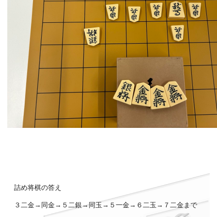
詰め将棋の答え
３二金→同金→５二銀→同玉→５一金→６二玉→７二金まで