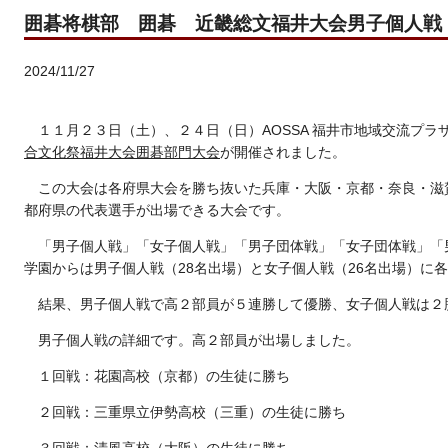
囲碁将棋部 囲碁 近畿総文福井大会男子個人戦
2024/11/27
１１月２３日（土）、２４日（日）AOSSA 福井市地域交流プラ
合文化祭福井大会囲碁部門大会
が開催されました。
この大会は各府県大会を勝ち抜いた兵庫・大阪・京都・奈良・滋
都府県の代表選手が出場できる大会です。
「男子個人戦」「女子個人戦」「男子団体戦」「女子団体戦」「
学園からは男子個人戦（28名出場）と女子個人戦（26名出場）に
結果、男子個人戦で高２部員が５連勝して優勝、女子個人戦は２
男子個人戦の詳細です。高２部員が出場しました。
１回戦：花園高校（京都）の生徒に勝ち
２回戦：三重県立伊勢高校（三重）の生徒に勝ち