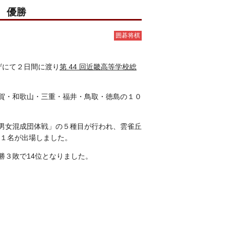
 優勝
囲碁将棋
ザにて２日間に渡り
第 44 回近畿高等学校総
賀・和歌山・三重・福井・鳥取・徳島の１０
男女混成団体戦」の５種目が行われ、雲雀丘
各１名が出場しました。
勝３敗で14位となりました。