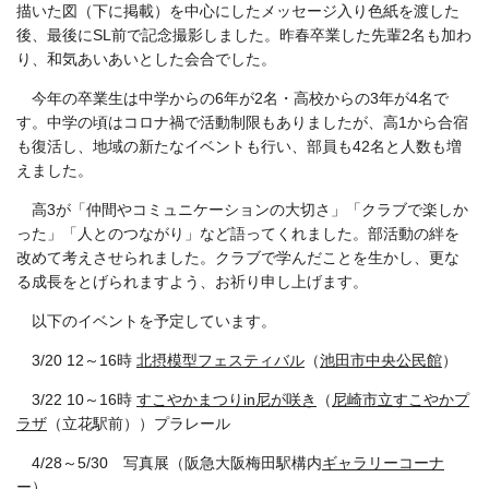
描いた図（下に掲載）を中心にしたメッセージ入り色紙を渡した
後、最後にSL前で記念撮影しました。昨春卒業した先輩2名も加わ
り、和気あいあいとした会合でした。
今年の卒業生は中学からの6年が2名・高校からの3年が4名で
す。中学の頃はコロナ禍で活動制限もありましたが、高1から合宿
も復活し、地域の新たなイベントも行い、部員も42名と人数も増
えました。
高3が「仲間やコミュニケーションの大切さ」「クラブで楽しか
った」「人とのつながり」など語ってくれました。部活動の絆を
改めて考えさせられました。クラブで学んだことを生かし、更な
る成長をとげられますよう、お祈り申し上げます。
以下のイベントを予定しています。
3/20 12～16時
北摂模型フェスティバル
（
池田市中央公民館
）
3/22 10～16時
すこやか
まつりin尼が咲き
（
尼崎市立すこやかプ
ラザ
（立花駅前））プラレール
4/28～5/30 写真展（阪急大阪梅田駅構内
ギャラリーコーナ
ー
）