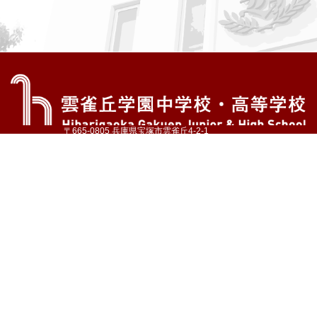
〒665-0805 兵庫県宝塚市雲雀丘4-2-1
TEL:072-759-1300 FAX:072-755-4610
公式Instagram
公式LINE
アクセス
資料請求
学校案内
教育内容・進路
学園生活
入試情報
各種手続
お問い合わせ
サイトマップ
採用情報
いじめ防止基本方針
プライバシーポリシー
© Hibarigaoka Gakuen Junior & Senior High School
学校法人 雲雀丘学園
学園小学校
学園幼稚園
中山台幼稚園
同窓会 告天子の会
協定校 ドイツ・ヘルバルト