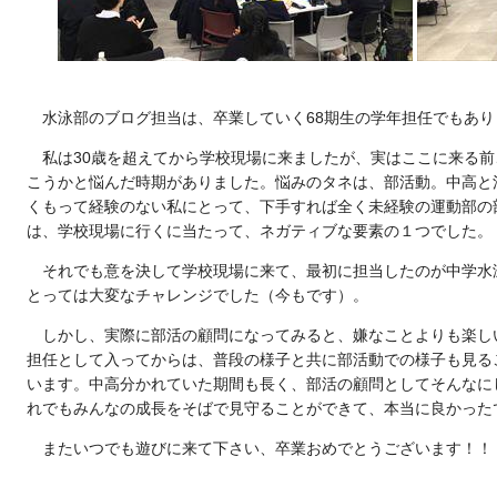
水泳部のブログ担当は、卒業していく68期生の学年担任でもあ
私は30歳を超えてから学校現場に来ましたが、実はここに来る
こうかと悩んだ時期がありました。悩みのタネは、部活動。中高と
くもって経験のない私にとって、下手すれば全く未経験の運動部の
は、学校現場に行くに当たって、ネガティブな要素の１つでした。
それでも意を決して学校現場に来て、最初に担当したのが中学水
とっては大変なチャレンジでした（今もです）。
しかし、実際に部活の顧問になってみると、嫌なことよりも楽し
担任として入ってからは、普段の様子と共に部活動での様子も見る
います。中高分かれていた期間も長く、部活の顧問としてそんなに
れでもみんなの成長をそばで見守ることができて、本当に良かった
またいつでも遊びに来て下さい、卒業おめでとうございます！！