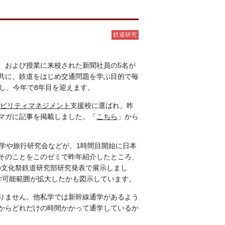
鉄道研究
、および授業に来校された新聞社員の5名が
共に、鉄道をはじめ交通問題を学ぶ目的で毎
し、今年で8年目を迎えます。
ビリティマネジメント
支援校に選ばれ、昨
マガに記事を掲載しました。「
こちら
」から
学や旅行研究会などが、1時間目開始に日本
そのことをこのゼミで昨年紹介したところ、
年の文化祭鉄道研究部研究発表で展示しまし
通学可能範囲が拡大したかも図示しています。
りません。他私学では新幹線通学があるよう
からどれだけの時間かかって通学しているか