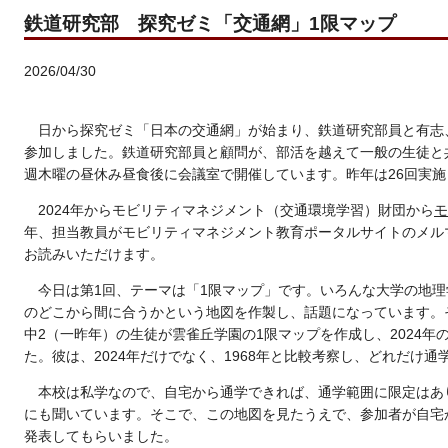
鉄道研究部 探究ゼミ「交通網」1限マップ
2026/04/30
日から探究ゼミ「日本の交通網」が始まり、鉄道研究部員と有志
参加しました。鉄道研究部員と顧問が、部活を越えて一般の生徒と
週木曜の昼休み昼食後に会議室で開催しています。昨年は26回実施
2024年からモビリティマネジメント（交通環境学習）財団から
モ
年、担当教員がモビリティマネジメント教育ポータルサイトのメル
お読みいただけます。
今日は第1回、テーマは「1限マップ」です。いろんな大学の地理
のどこから間に合うかという地図を作製し、話題になっています。
中2（一昨年）の生徒が雲雀丘学園の1限マップを作成し、2024
た。彼は、2024年だけでなく、1968年と比較考察し、どれだけ
本校は私学なので、自宅から通学できれば、通学範囲に限定はあ
にも聞いています。そこで、この地図を見たうえで、参加者が自宅
発表してもらいました。