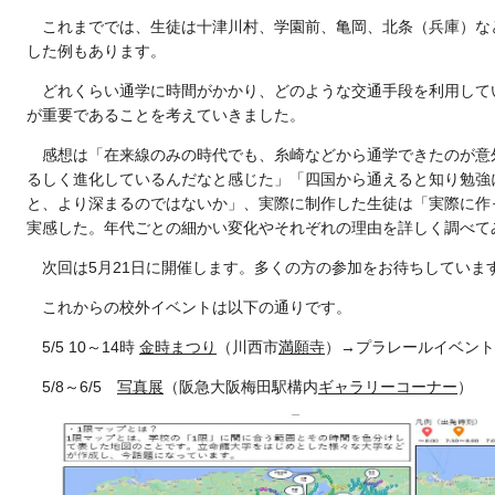
これまででは、生徒は十津川村、学園前、亀岡、北条（兵庫）な
した例もあります。
どれくらい通学に時間がかかり、どのような交通手段を利用して
が重要であることを考えていきました。
感想は「在来線のみの時代でも、糸崎などから通学できたのが意
るしく進化しているんだなと感じた」「四国から通えると知り勉強に
と、より深まるのではないか」、実際に制作した生徒は「実際に作
実感した。年代ごとの細かい変化やそれぞれの理由を詳しく調べて
次回は5月21日に開催します。多くの方の参加をお待ちしていま
これからの校外イベントは以下の通りです。
5/5 10～14時
金時まつり
（川西市
満願寺
）→プラレールイベント
5/8～6/5
写真展
（阪急大阪梅田駅構内
ギャラリーコーナー
）