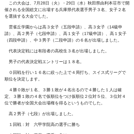
この大会は、7月28日（火）・29日（水）秋田県由利本荘市で開
催される全国総文に出場する兵庫県代表選手男子３名、女子２名
を選抜する大会でした。
雲雀丘学園からは高３女子（五段申請）、高３女子（14級申
請）、高２男子（七段申請）、高１女子（17級申請）、高１女子
（四段申請）、中３男子（二段申請）の６名が出場しました。
代表決定戦には有段者の高校生３名が出場しました。
男子の代表決定戦エントリーは１８名。
０回戦を行い１６名に絞った上で４局打ち、スイス式リーグで
順位を決定します。
４勝０敗が１名、３勝１敗が４名出るので４勝した１人は確
定、３勝１敗の４名で仮順位をつけ仮順位２位対５位、３位対４
位で勝者が全国大会出場権を得るというものでした。
高２男子（七段）が出場しました。
１回戦：対 六甲学院高の選手に勝ち