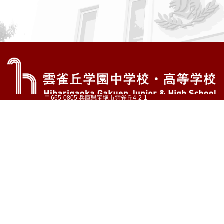
〒665-0805 兵庫県宝塚市雲雀丘4-2-1
TEL:072-759-1300 FAX:072-755-4610
公式Instagram
公式LINE
アクセス
資料請求
学校案内
教育内容・進路
学園生活
入試情報
各種手続
お問い合わせ
サイトマップ
採用情報
いじめ防止基本方針
プライバシーポリシー
© Hibarigaoka Gakuen Junior & Senior High School
学校法人 雲雀丘学園
学園小学校
学園幼稚園
中山台幼稚園