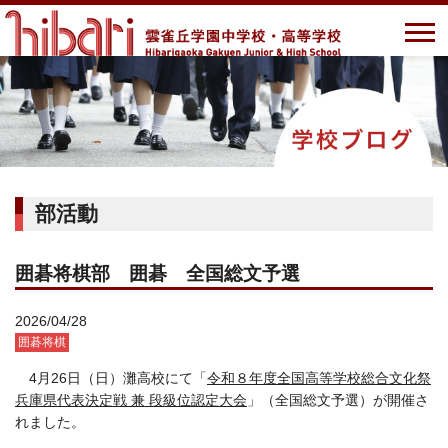
部活動
囲碁将棋部 囲碁 全国総文予選
2026/04/28
囲碁将棋
4月26日（日）灘高校にて「
令和８年度全国高等学校総合文化祭
兵庫県代表決定戦 兼 段級位認定大会
」（全国総文予選）が開催さ
れました。