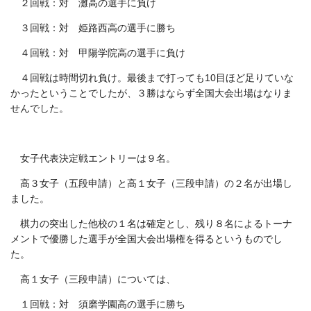
２回戦：対 灘高の選手に負け
３回戦：対 姫路西高の選手に勝ち
４回戦：対 甲陽学院高の選手に負け
４回戦は時間切れ負け。最後まで打っても10目ほど足りていな
かったということでしたが、３勝はならず全国大会出場はなりま
せんでした。
女子代表決定戦エントリーは９名。
高３女子（五段申請）と高１女子（三段申請）の２名が出場し
ました。
棋力の突出した他校の１名は確定とし、残り８名によるトーナ
メントで優勝した選手が全国大会出場権を得るというものでし
た。
高１女子（三段申請）については、
１回戦：対 須磨学園高の選手に勝ち