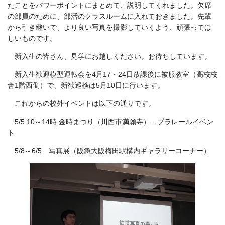
たことをパワーポイントにまとめて、説明してくれました。欠席
の部員のために、部活のクラスルームに入れておきました。先輩
から引き継いで、より良い写真を撮影していくよう、頑張ってほ
しいものです。
新入生の皆さん、見学にお越しください。お待ちしています。
新入生歓迎模型運転会を4月17・24日放課後に被服教室（高校校
舎1階西側）で、新歓巡検は5月10日に行います。
これからの校外イベントは以下の通りです。
5/5 10～14時
金時まつり
（川西市
満願寺
）→プラレールイベン
ト
5/8～6/5
写真展
（阪急大阪梅田駅構内
ギャラリーコーナー
）