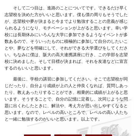
そして二つ目は、進路のことについてです。できるだけ早く
志望校を決めた方がいいと思います。僕も僕の周りもそうでした
が、志望校や夢が決まると今までより勉強することの意義が感じ
られるようになり、モチベーションが上がると思います。幸い学
校には長期休みにいろんな大学に参加できるようなイベントが多
数あるので、そういったものに積極的に参加して自分のしたいこ
とや、夢などを明確にして、それができる大学選びをしてくださ
い。ちなみに僕は、阪大の高大連携講座に行き、この学部を志望
校に決めました。そして目標が決まれば、それを友達などに宣言
するのもいいと思います。
最後に、学校の講習に参加してください。そこで志望校が同
じだったり、自分より成績が上の人と仲良くなれば、質問しあっ
たり、教えあったりすることができ、相乗的に成績が上がると思
います。そうすることで、自分の記憶に定着し、次同じような問
題に出くわしたときに、解法や、考え方が思い出しやすくなると
思います。なので、レベルの高いところで、レベルの高い人たち
と一緒に勉強するのがいいと思います。以上です。