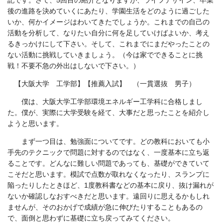
記です。さて、5回目の紹介となりますが、ライフデザイン、卒業
後の進路を決めていくにあたり、学園生活をどのように過ごした
いか、何かイメージはわいてきたでしょうか。これまでの自己の
活動を分析して、なりたい自分に何を足していけばよいか、考え
るきっかけにして下さい。そして、これまでにまだやったことの
ない活動に挑戦していきましょう。（今は家でできることに挑
戦！不要不急の外出はしないで下さい。）
【大阪大学 工学部】【推薦入試】 （一貫選抜 男子）
僕は、大阪大学工学部環境エネルギー工学科に合格しまし
た。僕が、実際に大学受験を経て、大事だと思ったことを紹介し
ようと思います。
まず一つ目は、勉強面についてです。どの教科においても小
手先のテクニックで問題に対するのではなく、一度基本に立ち返
ることです。どんなに難しい問題であっても、基礎ができていて
こそだと思います。模試で点数が取れなくなったり、スランプに
陥ったりしたときほど、
1
度教科書などの基本に戻り、抜け漏れが
ないか確認しなおすべきだと思います。遠回りに思えるかもしれ
ませんが、そのおかげで成績が急に伸びたりすることもあるの
で、面倒と思わずに基礎に立ち戻ってみてください。