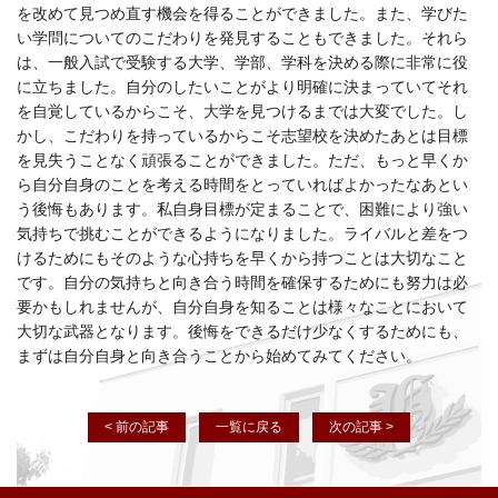
を改めて見つめ直す機会を得ることができました。また、学びた
い学問についてのこだわりを発見することもできました。それら
は、一般入試で受験する大学、学部、学科を決める際に非常に役
に立ちました。自分のしたいことがより明確に決まっていてそれ
を自覚しているからこそ、大学を見つけるまでは大変でした。し
かし、こだわりを持っているからこそ志望校を決めたあとは目標
を見失うことなく頑張ることができました。ただ、もっと早くか
ら自分自身のことを考える時間をとっていればよかったなあとい
う後悔もあります。私自身目標が定まることで、困難により強い
気持ちで挑むことができるようになりました。ライバルと差をつ
けるためにもそのような心持ちを早くから持つことは大切なこと
です。自分の気持ちと向き合う時間を確保するためにも努力は必
要かもしれませんが、自分自身を知ることは様々なことにおいて
大切な武器となります。後悔をできるだけ少なくするためにも、
まずは自分自身と向き合うことから始めてみてください。
< 前の記事
一覧に戻る
次の記事 >