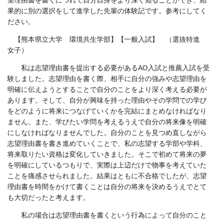
望理由書を書くにつれて自分自身をより深く知ることができ、結
果的に別の選択をして進学した先輩の体験記です。参考にしてく
ださい。
【熊本県立大学 環境共生学部】【一般入試】 （選抜特進
女子）
私は志望理由書を提出する必要がある
AO
入試と推薦入試を受
験しました。志望理由を書く際、相手に自分の強みや志望理由を
明確に伝えようとすることで自分のことをより深く考える必要が
あります。そして、自分が興味を持った理由やその学問での学び
をどのように将来につなげていくかを完結にまとめなければなり
ません。また、学びたい学問を考えるうえで自分の将来像を明確
にしなければなりませんでした。自分のことを見つめ直しながら
志望理由書を書き進めていくことで、私の志望する学部や学科、
将来取りたい資格は変化していきました。そこで初めて将来の夢
を明確にしているつもりで、実際は上辺だけで物事を考えていた
ことを痛感させられました。結果はともに不合格でしたが、志望
理由書を時間をかけて書くことは自分の将来を決めるうえでとて
も大切だったと考えます。
私の場合は志望理由書を書くという行為によって自分のこと