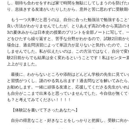
し、朝待ち合わせをすれば家で時間を無駄にしてしまうのを防げた
り、息抜きする友達がいたりしたから、意外と苦に思わずに受験期
もう一つ大事だと思うのは、自分に合った勉強法で勉強すること
良い方法がわかりませんでしたが、とりあえず高
2
の冬から英語の
3
の夏休みからは日本史の授業のプリントを全部ノートに写して、
どをひたすら繰り返すと、苦手な分野がわかるので、試験
2
日前か
場合は、過去問演習によって単語力が足りないと気付いたので、こ
しませんでした。私が伝えたいのは、この方法ではなく、自分で変
験
2
日前からでも結果は全く変わるということです！私はセンター
上上がりました。
最後に、わからないところや添削はどんどん学校の先生に見てい
と習慣がつくし、謎のやる気も出ます！過去問などを解いてみたら
お勧めします。一緒に頑張る友達と、応援してくださる先生がいれ
も自分がここまで出来ると思っていませんでした。今自信が無くて
も？と考えてみてください！！！！
【体験記を書いて下さったあなたへ】
自分の得意なこと・好きなことをしっかりと把握し、受験に向か