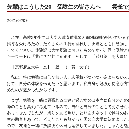
先輩はこうした26－受験生の皆さんへ －雲雀
2021/02/09
現在、高校
3
年生では大学入試直前講習と個別添削が続いていま
指導を受けるため、たくさんの生徒が登校し、友達とともに勉強し
ってください。体験記は大学受験に向けたものですが、同じ受験と
キーワードは「共に学び共に励ます」そして、「繰り返しを大事に
【京都府立大学・文】一般 （一貫・女子）
私は、特に勉強に自信が無い人、志望校がなかなか定まらない人
けて、自分の体験を伝えたいと思います。私自身が勉強が得意な方
めたのが遅かったからです。
まず、勉強を一緒に頑張れる友達と過ごすのは本当に自分のため
降のことも真剣に考えているので、自然と自分のことも考えさせら
ありませんでしたが、周りを見て焦り、とりあえネットで興味のあ
生の助言もあって、考えたことも無かった国公立大学に決めました
ので、友達と一緒に放課後や休日も勉強していました。ちゃんと勉