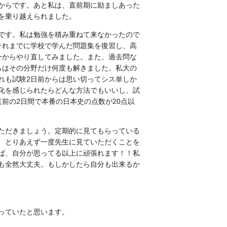
からです。あと私は、直前期に励ましあった
を乗り越えられました。
です。私は勉強を積み重ねて来なかったので
それまでに学校で学んだ問題集を復習し、高
一からやり直してみました。また、過去問な
らはその分野だけ何度も解きました。私大の
れも試験
2
日前からは思い切ってシス単しか
化を感じられたらどんな方法でもいいし、試
直前の
2
日間で本番の日本史の点数が
20
点以
ただきましょう。定期的に見てもらっている
、とりあえず一度先生に見ていただくことを
ば、自分が思ってる以上に頑張れます！！私
も全然大丈夫。もしかしたら自分も出来るか
っていたと思います。