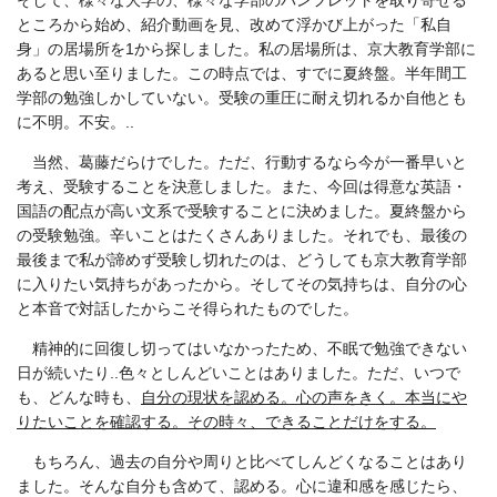
そして、様々な大学の、様々な学部のパンフレットを取り寄せる
ところから始め、紹介動画を見、改めて浮かび上がった「私自
身」の居場所を
1
から探しました。私の居場所は、京大教育学部に
あると思い至りました。この時点では、すでに夏終盤。半年間工
学部の勉強しかしていない。受験の重圧に耐え切れるか自他とも
に不明。不安。
..
当然、葛藤だらけでした。ただ、行動するなら今が一番早いと
考え、受験することを決意しました。また、今回は得意な英語・
国語の配点が高い文系で受験することに決めました。夏終盤から
の受験勉強。辛いことはたくさんありました。それでも、最後の
最後まで私が諦めず受験し切れたのは、どうしても京大教育学部
に入りたい気持ちがあったから。そしてその気持ちは、自分の心
と本音で対話したからこそ得られたものでした。
精神的に回復し切ってはいなかったため、不眠で勉強できない
日が続いたり
..
色々としんどいことはありました。ただ、いつで
も、どんな時も、
自分の現状を認める。心の声をきく。本当にや
りたいことを確認する。その時々、できることだけをする。
もちろん、過去の自分や周りと比べてしんどくなることはあり
ました。そんな自分も含めて、認める。心に違和感を感じたら、