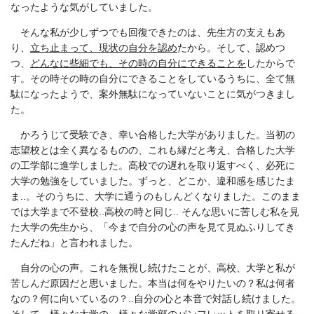
なったような気がしていました。
そんな私が少しずつでも回復できたのは、先生方の支えもあ
り、
立ち止まって、現状の自分を認め
たから。そして、認めつ
つ、
どんなに些細でも、その時の自分にできることを
したからで
す。その時その時の自分にできることをしているうちに、全て無
駄になったようで、案外無駄になっていないことに気がつきまし
た。
かろうじて受験でき、幸い合格した大学がありました。当初の
志望校とは全く異なるものの、これも縁だと考え、合格した大学
の工学部に進学しました。高校での遅れを取り返すべく、必死に
大学の勉強をしていました。ずっと、どこか、違和感を感じたま
ま
..
。そのうちに、大学に通うのもしんどくなりました。このまま
では大学まで不登校
..
高校の時と同じ
..
そんな思いに苦しむ私を見
た大学の先生から、「今まで自分の心の声を見て見ぬふりしてき
たんだね」と言われました。
自分の心の声。これを無視し続けたことが、高校、大学と私が
苦しんだ原因だと思いました。本当は何をやりたいの？私は何者
なの？何に向いているの？
..
自分の心と本音で対話し続けました。