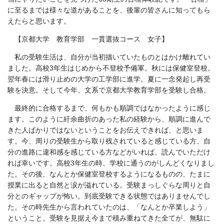
に至るまでは様々な道があることを、後輩の皆さんに知ってもら
えたらと思います。
【京都大学 教育学部 一貫選抜コース 女子】
私の受験生活は、自分が当初描いていたものとはかけ離れてい
ました。高校
3
年生はじめから不登校予備軍。秋には保健室登校。
翌年春には滑り止めの大学の工学部に進学。夏に一念発起し再受
験を決意。そして今年、文系で京都大学教育学部を受験し合格。
最終的に合格するまで、何もかも順調ではなかったように感じ
ます。このように紆余曲折のあった私の経験から、順調に進んで
きた人ばかりではないということをお伝えできれば、と思いま
す。今、周りの受験生から取り残されていると感じている方、自
分の進路に違和感を感じている方などがいれば、読んでいただけ
れば幸いです。高校
3
年生の時、学校に通うのがしんどくなりまし
た。その後、なんとか保健室登校するようになるものの、たまに
授業に出ると自然と涙が溢れている。受験まっしぐらな周りと自
分とのギャップが怖い。到底受験できる状態ではありませんでし
た。その時先生から言われていたのは、「なんとか卒業しよう」
ということ。受験を見据え今まで積み重ねてきた全てが、無駄に