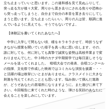
立ち止まっていいと思います。この違和感を見て見ぬふりして、
突っ走る方が後々大変。周りから置き去りにされる焦りや恐怖か
ら突っ走ってしまうと、自分まで自分の本音を置き去りにしてし
まうと思います。立ち止まったらいい。周りの人は皆、順調に進
んでいるように見えても、そうでもないですよ。
【体験記を書いてくれたあなたへ】
中学に入学して間もない頃、瞳をキラキラさせて、時折うなず
きながら授業を聞いていた様子を真っ先に思い出します。その、
誰に対しても、何に対しても真摯で誠実な姿勢は高校卒業まで変
わりませんでした。中３時のカナダ中期留学では毎日楽しそうな
メールを送ってくれました。 暗唱大会での発表、合唱コンクール
の指揮、文化祭で作成した映画ではコミカルな演技を披露・・・
と活躍の場は枚挙にいとまがありません。クラスメイトに大きな
刺激を与えてくれたこととも思います。悩み抜いて掴んだ進路
が、どうぞあなたの居場所になりますように。また遊びに来て下
さい。今回報告に来てくれた時のような、弾ける笑顔のあなたに
会えることを楽しみにしています。