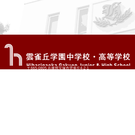
〒665-0805 兵庫県宝塚市雲雀丘4-2-1
TEL:072-759-1300 FAX:072-755-4610
公式Instagram
公式LINE
アクセス
資料請求
学校案内
教育内容・進路
学園生活
入試情報
各種手続
お問い合わせ
サイトマップ
採用情報
いじめ防止基本方針
プライバシーポリシー
© Hibarigaoka Gakuen Junior & Senior High School