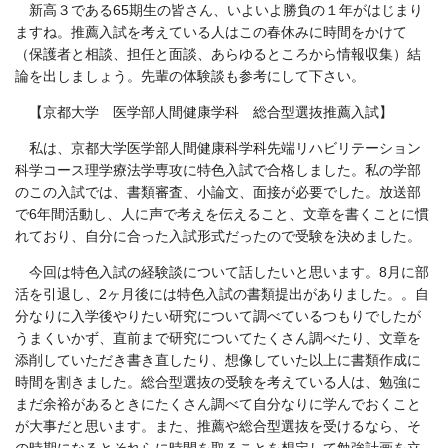
新高３である65期生の皆さん、いよいよ勝負の１年がはじまり
ますね。推薦入試を考えている人はこの春休みに時間をかけて
（保護者と相談、担任と面談、あらゆるところから情報収集）結
論を出しましょう。先輩の体験談も参考にして下さい。
【京都大学 医学部人間健康学科 総合型選抜推薦入試】
私は、京都大学医学部人間健康科学科先端リハビリテーション
科学コース理学療法学専攻に特色入試で合格しました。私の学部
のこの入試では、書類審査、小論文、面接が必要でした。放送部
で6年間活動し、人に声で考えを伝えること、文章を書くことに慣
れており、自分に合った入試形式だったので受験を決めました。
今回は特色入試の経験談について話したいと思います。8月に部
活を引退し、
2
ヶ月後には特色入試の書類提出がありました。。自
分なりに入学後やりたい研究について調べているつもりでしたが
うまくいかず、直前まで研究についてたくさん調べたり、文章を
添削していただき書き直したり、想像していた以上に書類作成に
時間を割きました。総合型選抜の受験を考えている人は、勉強に
まだ余裕があるときにたくさん調べて自分なりに学んでおくこと
が大事だと思います。また、推薦や総合型選抜を受けるなら、そ