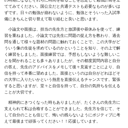
の時期になるとそれらに時間を取ることを想定して勉強計画を立
ててみてください。国公立だと共通テストも必要なものが多いは
ずです。日々の勉強が崩れないように、勉強とそういった入試準
備にきちんと切り替えて取り組むと良いと思います。
小論文や面接は、担当の先生方と放課後や昼休みを使って、練
習を重ねました。小論文では先生に問題の捉え方を教わり、過去
問を通して様々な題材の問題に触れておくことで、この大学がど
ういう像の生徒を求めているのかということを知り、その上で解
く練習をしました。面接練習では、予想もしないような難しいこ
とを聞かれることも多々ありましたが、その都度質問内容と自分
の答え、先生のアドバイスをメモして後々見返すことにより、自
信を持って本番に望めました。面接というのは自分がどれほどそ
の大学に入りたいかという熱意を直接伝えるチャンスです。緊張
すると思いますが、堂々と自信を持って、自分の気持ちを伝える
ことが大切です。
精神的にきつくなった時もありましたが、たくさんの先生方に
支えられて私は合格することができました。先生方を信じて、そ
して自分のことも信じて、悔いの残らないようにポジティブに考
えて最後まで頑張ってください！！応援しています。