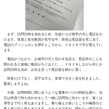
まず、訪問日時を決めるため、生徒たちが相手の方に電話をか
けます。班員と担当教員が見守る中、班長は受話器を耳に当て、
電話のプッシュホンを押すところから、ドキドキで手が震えてい
ます。
電話がつながり、お相手の方と交わす会話も、想定外のことを
聞かれると途端に敬語がちぐはぐに…。ドキドキしながら何とか
訪問日時を決め、お礼を言って受話器を静かに置く…。
班長だけでなく、見守る方も、安堵で大きく息を吐きました。
緊張しますよね。
今後、訪問時間に間に合うような電車やバスの時刻を調べ、当
日は班員で待ち合わせをして一緒に訪問先に向かいます。遠くは
堺市まで行く班もありますし、乗り換えが多いところや梅田のど
真ん中に行く班もあります。ドキドキですね。慣れない道ですの