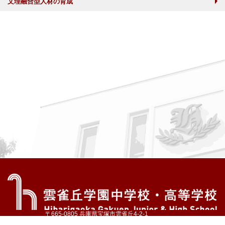
文理融合型人材の育成
〒665-0805 兵庫県宝塚市雲雀丘4-2-1
TEL:072-759-1300 FAX:072-755-4610