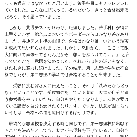
っても過言ではなかったと思います。苦手科目にもチャレンジし
ていました。こんなに頑張っているのだから、きっと合格出来る
だろう、そう思っていました。
しかし、共通テストが終わり、絶望しました。苦手科目が特に
上手くいかず、総合点においてもボーダーからはかなり差があり
ました。共通テスト後の面談で、合格はかなり厳しいという現実
を改めて思い知らされました。しかし、恩師から、「ここまで阪
大に向けて頑張ってきたんだから、想いをぶつけてこい。」 と言
っていただき、覚悟を決めました。それからは何の迷いもなく、
ひたむきに努力し続けました。その結果、第一志望の学科は不合
格でしたが、第二志望の学科では合格することが出来ました。
受験に挑む皆さんに伝えたいこと、それは「決めたなら迷う
な」ということです。受験勉強をしている期間、友達が自分と違
う参考書をやっていたら、自分もやりたくなります。友達が受け
ている講習を自分も受けたくなります。ですが、決意が固まらな
いうちは、合格への道を遠回りするばかりです。
最終的な志望校を決定する時も同じです。第一志望校に出願す
ることを決めたとしても、友達が志望校を下げていると、自分も