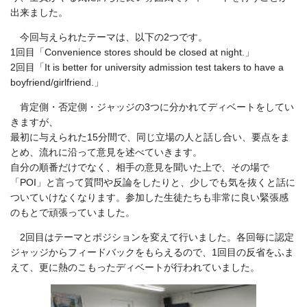
出来ました。
今回与えられたテーマは、以下の2つです。
1回目「Convenience stores should be closed at night.」
2回目「It is better for university admission test takers to have a
boyfriend/girlfriend.」
肯定側・否定側・ジャッジの3つに分かれてディベートをしてい
きますが、
最初に与えられた15分間で、同じ立場の人と話し合い、要点をま
とめ、流れに沿って意見を述べていきます。
自分の順番だけでなく、相手の意見を聞いた上で、その場で
「POI」と言って質問や反論をしたりと、少しでも気を抜くと話に
ついていけなくなります。参加した生徒たちも非常に良い緊張感
のもとで頑張っていました。
2回目はテーマとポジションを変えて行いました。各回毎に認定
ジャッジからフィードバックをもらえるので、1回目の反省をふま
えて、更に熱のこもったディベートが行われていました。