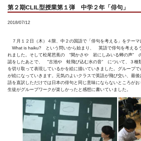
第２期CLIL型授業第１弾 中学２年「俳句」
2018/07/12
７月１２日（木）４限、中２の国語で「俳句を考える」をテーマに
What is haiku? という問いから始まり、 英語で俳句を考
れました。そして松尾芭蕉の "閑かさや 岩にしみいる蝉の声” 
認をしたあとで、 "古池や 蛙飛び込む水の音” について、３種
を切り取って表現しているかを絵に描いていきました。グループで
が絵になっていきます。元気のよいクラスで英語が飛び交い、最後
語を直訳しただけでは日本の俳句と同じ意味にならないところがお
生徒がグループワークが楽しかったと感想に書いていました。