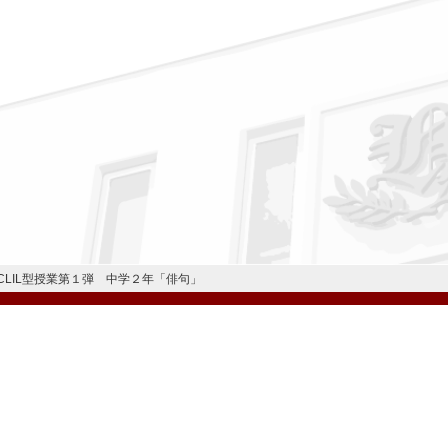
CLIL型授業第１弾 中学２年「俳句」
公式Instagram
公式LINE
学校案内
教育内容・進路
学園生活
入試情報
各種手続
お問い合わせ
© H