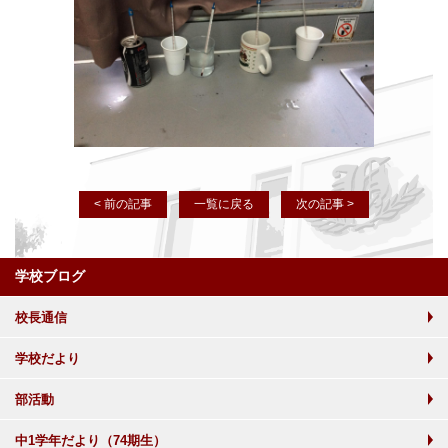
< 前の記事
一覧に戻る
次の記事 >
学校ブログ
校長通信
学校だより
部活動
中1学年だより（74期生）