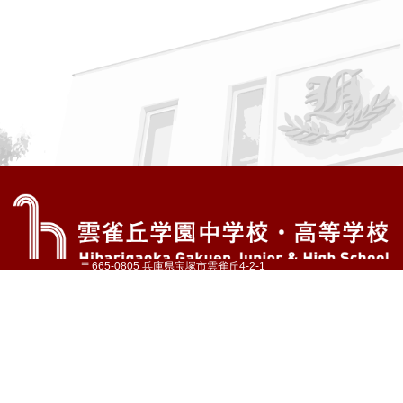
〒665-0805 兵庫県宝塚市雲雀丘4-2-1
TEL:072-759-1300 FAX:072-755-4610
公式Instagram
公式LINE
アクセス
資料請求
学校案内
教育内容・進路
学園生活
入試情報
各種手続