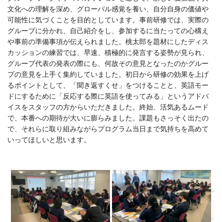
文化への理解を深め、グローバル感覚を養い、自分自身の価値や
可能性に気づくことを目的としています。事前研修では、実際の
グループに分かれ、自己紹介をし、参加するに当たっての心構え
や事前の準備事項が伝えられました。桃太郎を題材にしたディス
カッションの練習では、早速、積極的に発言する姿勢が見られ、
グループ代表の発表の際にも、何故その意見となったのかグルー
プの意見を上手く集約していました。初日から研修の効果を上げ
るポイントとして、「聞き返すくせ」をつけることと、英語モー
ドにするために「反応する際に英語を使ってみる」というアドバ
イスをスタッフの方からいただきました。終始、活気あるムード
で、本番への期待が大いに膨らみました。課題もさっそく出たの
で、それらに取り組みながらプログラム当日まで気持ちを高めて
いってほしいと思います。