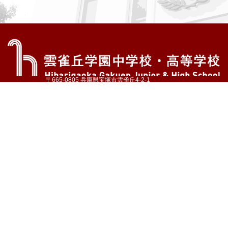
〒665-0805 兵庫県宝塚市雲雀丘4-2-1
TEL:072-759-1300 FAX:072-755-4610
公式Instagram
公式LINE
アクセス
資料請求
学校案内
教育内容・進路
学園生活
入試情報
各種手続
お問い合わせ
サイトマップ
採用情報
いじめ防止基本方針
プライバシーポリシー
© Hibarigaoka Gakuen Junior & Senior High School
学校法人 雲雀丘学園
学園小学校
学園幼稚園
中山台幼稚園
同窓会 告天子の会
協定校 ドイツ・ヘルバルト