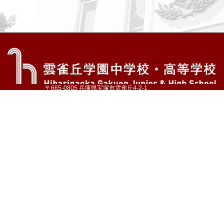
〒665-0805 兵庫県宝塚市雲雀丘4-2-1
TEL:072-759-1300 FAX:072-755-4610
公式Instagram
公式LINE
アクセス
資料請求
学校案内
教育内容・進路
学園生活
入試情報
各種手続
お問い合わせ
サイトマップ
採用情報
いじめ防止基本方針
プライバシーポリシー
© Hibarigaoka Gakuen Junior & Senior High School
学校法人 雲雀丘学園
学園小学校
学園幼稚園
中山台幼稚園
同窓会 告天子の会
協定校 ドイツ・ヘルバルト