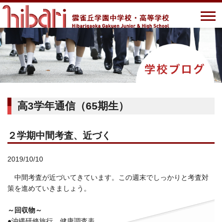
高3学年通信（65期生）
２学期中間考査、近づく
2019/10/10
中間考査が近づいてきています。この週末でしっかりと考査対
策を進めていきましょう。
～回収物～
●沖縄研修旅行 健康調査表