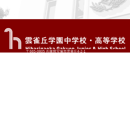
〒665-0805 兵庫県宝塚市雲雀丘4-2-1
TEL:072-759-1300 FAX:072-755-4610
公式Instagram
公式LINE
アクセス
資料請求
学校案内
教育内容・進路
学園生活
入試情報
各種手続
お問い合わせ
サイトマップ
採用情報
いじめ防止基本方針
プライバシーポリシー
© Hibarigaoka Gakuen Junior & Senior High School
学校法人 雲雀丘学園
学園小学校
学園幼稚園
中山台幼稚園
同窓会 告天子の会
協定校 ドイツ・ヘルバルト