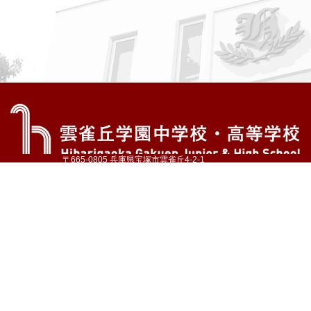
〒665-0805 兵庫県宝塚市雲雀丘4-2-1
TEL:072-759-1300 FAX:072-755-4610
公式Instagram
公式LINE
アクセス
資料請求
学校案内
教育内容・進路
学園生活
入試情報
各種手続
お問い合わせ
サイトマップ
採用情報
いじめ防止基本方針
プライバシーポリシー
© Hibarigaoka Gakuen Junior & Senior High School