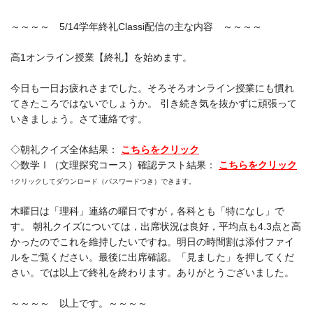
～～～～ 5/14学年終礼Classi配信の主な内容 ～～～～
高1オンライン授業【終礼】を始めます。
今日も一日お疲れさまでした。そろそろオンライン授業にも慣れ
てきたころではないでしょうか。 引き続き気を抜かずに頑張って
いきましょう。さて連絡です。
◇朝礼クイズ全体結果：
こちらをクリック
◇数学Ⅰ（文理探究コース）確認テスト結果：
こちらをクリック
↑クリックしてダウンロード（パスワードつき）できます。
木曜日は「理科」連絡の曜日ですが，各科とも「特になし」で
す。 朝礼クイズについては，出席状況は良好，平均点も4.3点と高
かったのでこれを維持したいですね。明日の時間割は添付ファイ
ルをご覧ください。最後に出席確認。「見ました」を押してくだ
さい。では以上で終礼を終わります。ありがとうございました。
～～～～ 以上です。～～～～