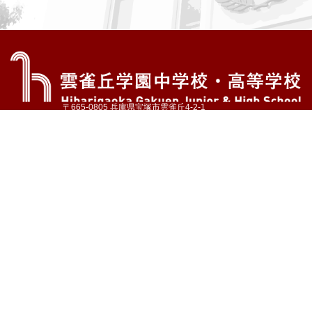
〒665-0805 兵庫県宝塚市雲雀丘4-2-1
TEL:072-759-1300 FAX:072-755-4610
公式Instagram
公式LINE
アクセス
資料請求
学校案内
教育内容・進路
学園生活
入試情報
各種手続
お問い合わせ
サイトマップ
採用情報
いじめ防止基本方針
プライバシーポリシー
© Hibarigaoka Gakuen Junior & Senior High School
学校法人 雲雀丘学園
学園小学校
学園幼稚園
中山台幼稚園
同窓会 告天子の会
協定校 ドイツ・ヘルバルト