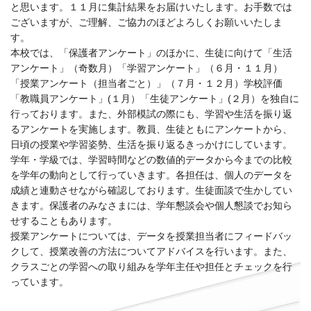
と思います。１１月に集計結果をお届けいたします。お手数では
ございますが、ご理解、ご協力のほどよろしくお願いいたしま
す。
本校では、「保護者アンケート」のほかに、生徒に向けて「生活
アンケート」（奇数月）「学習アンケート」（６月・１１月）
「授業アンケート（担当者ごと）」（７月・１２月）学校評価
「教職員アンケート」(１月）「生徒アンケート」(２月）を独自に
行っております。また、外部模試の際にも、学習や生活を振り返
るアンケートを実施します。教員、生徒ともにアンケートから、
日頃の授業や学習姿勢、生活を振り返るきっかけにしています。
学年・学級では、学習時間などの数値的データから今までの比較
を学年の動向として行っていきます。各担任は、個人のデータを
成績と連動させながら確認しております。生徒面談で生かしてい
きます。保護者のみなさまには、学年懇談会や個人懇談でお知ら
せすることもあります。
授業アンケートについては、データを授業担当者にフィードバッ
クして、授業改善の方法についてアドバイスを行います。また、
クラスごとの学習への取り組みを学年主任や担任とチェックを行
っています。