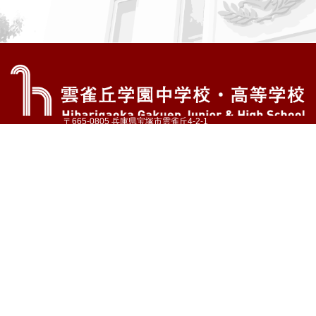
〒665-0805 兵庫県宝塚市雲雀丘4-2-1
TEL:072-759-1300 FAX:072-755-4610
公式Instagram
公式LINE
アクセス
資料請求
学校案内
教育内容・進路
学園生活
入試情報
各種手続
お問い合わせ
サイトマップ
採用情報
いじめ防止基本方針
プライバシーポリシー
© Hibarigaoka Gakuen Junior & Senior High School
学校法人 雲雀丘学園
学園小学校
学園幼稚園
中山台幼稚園
同窓会 告天子の会
協定校 ドイツ・ヘルバルト