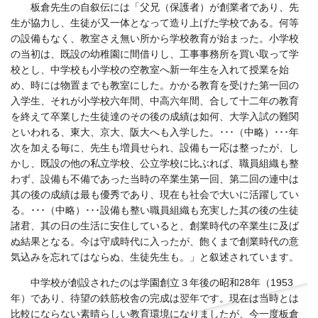
板倉先生の自叙伝には「父兄（保護者）が創業者であり、先
生が協力し、生徒が又一体となって造り上げた学校である。何等
の設備もなく、教室さえ無い所から学校教育が始まった。小学校
の当初は、既設の幼稚園に間借りし、工事事務所を買い取って学
校とし、中学校も小学校の空教室へ新一年生を入れて授業を始
め、時には物置までも教室にした。かかる教育を受けた第一回の
入学生、それが小学校六年間、中高六年間、合して十二年の教育
を終えて卒業した生徒達のその後の成績は如何、大学入試の難関
といわれる、東大、京大、阪大へも入学した。･･･（中略）･･･年
次を加える毎に、先生も増員せられ、設備も一応は整ったが、し
かし、既設の他の私立学校、公立学校に比ぶれば、職員組織も整
わず、設備も不備であった当時の卒業生第一回、第二回の連中は
其の後の成績は最も優秀であり、現在も社会で大いに活躍してい
る。･･･（中略）･･･設備も整い職員組織も充実した其の後の生徒
諸君、其の日の生活に安住していると、創業時代の卒業生に及ば
ぬ結果となる。今は守成時代に入ったが、飽くまで創業時代の意
気込みを忘れてはならぬ、生徒先生も。」と叙述されています。
中学校が創設されたのは学園創立３年後の昭和28年（1953
年）であり、待望の鉄筋校舎の完成は翌年です。現在は当時とは
比較にならない素晴らしい教育環境になりましたが、今一度板倉