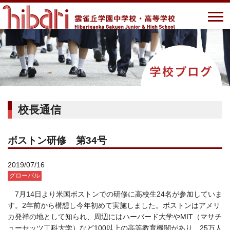
校長通信
ボストン研修 第34号
2019/07/16
グローバル
7月14日より米国ボストンでの研修に高校生24名が参加していま
す。2年前から構想し今年初めて実施しました。ボストンはアメリ
カ発祥の地として知られ、周辺にはハーバード大学やMIT（マサチ
ューセッツ工科大学）など100以上の高等教育機関があり、25万人